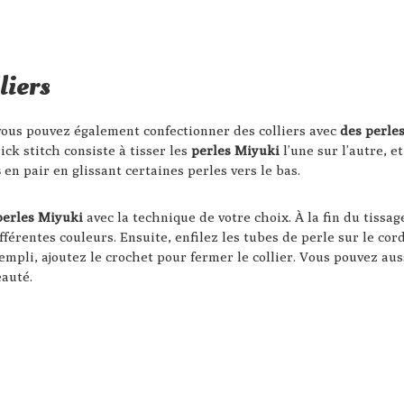
liers
, vous pouvez également confectionner des colliers avec
des perle
rick stitch consiste à tisser les
perles Miyuki
l’une sur l’autre, e
s
en pair en glissant certaines perles vers le bas.
perles Miyuki
avec la technique de votre choix. À la fin du tissag
ifférentes couleurs. Ensuite, enfilez les tubes de perle sur le co
rempli, ajoutez le crochet pour fermer le collier. Vous pouvez au
eauté.