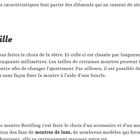
s caractéristiques font partie des éléments qui ne cessent de séd
ille
s faites le choix de la vôtre. Et celle-ci est classée par longueu
 cinquante millimètres. Les tailles de certaines montres peuvent ê
ontre afin de changer l’ajustement. Par ailleurs, il est possible d
z sans façon fixer la montre à l’aide d’une boucle.
 montre Breitling c’est faire le choix d’un accessoire et d’un mo
tion des fans de
montres de luxe,
de nombreux modèles qui feront
choisissez, elle va certainement marquer votre vie.