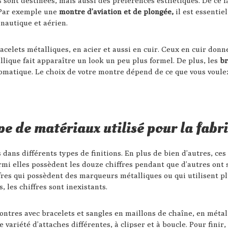
s sont destinées, mais aussi des préférences esthétiques. De ce f
 Par exemple une
montre d’aviation et de plongée,
il est essentie
t nautique et aérien.
bracelets métalliques, en acier et aussi en cuir. Ceux en cuir d
llique fait apparaître un look un peu plus formel. De plus, les
br
atique. Le choix de votre montre dépend de ce que vous voulez
ype de matériaux utilisé pour la fabr
 dans différents types de finitions. En plus de bien d’autres, ces
parmi elles possèdent les douze chiffres pendant que d’autres on
fres qui possèdent des marqueurs métalliques ou qui utilisent p
 les chiffres sont inexistants.
ntres avec bracelets et sangles en maillons de chaîne, en métal 
e variété d’attaches différentes, à clipser et à boucle. Pour finir