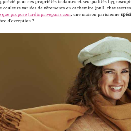
pprécié pour ses propriétés isolantes et ses qualités hygroscopi
 couleurs variées de vêtements en cachemire (pull, chaussettes
e que propose Jardinpriveparis.com
, une maison parisienne
spéc
bre d’exception ?