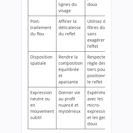
lignes du
doux
visage
Post-
Affiner la
Utilisez des
traitement
délicatesse
filtres doux
du flou
du reflet
sans
exagérer
l’effet
Disposition
Rendre la
Respectez la
spatiale
composition
règle des
équilibrée
tiers pour
et
positionner
apaisante
le reflet
Expression
Donner vie
Expérimentez
neutre ou
au profil
avec les
en
nuancé et
micro-
mouvement
mystérieux
expressions
subtil
et les gestes
doux