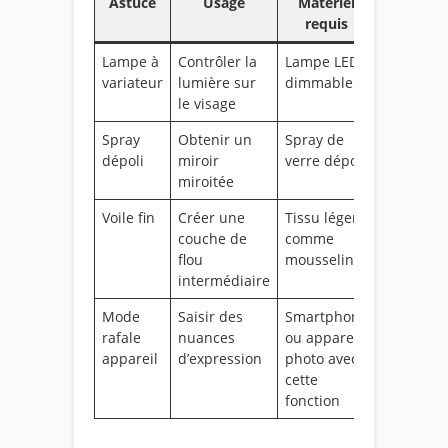
Astuce
Usage
Matériel
requis
Lampe à
Contrôler la
Lampe LED
variateur
lumière sur
dimmable
le visage
Spray
Obtenir un
Spray de
dépoli
miroir
verre dépoli
miroitée
Voile fin
Créer une
Tissu léger
couche de
comme
flou
mousseline
intermédiaire
Mode
Saisir des
Smartphone
rafale
nuances
ou appareil
appareil
d’expression
photo avec
cette
fonction