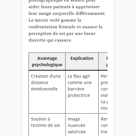
aider leurs patients à apprivoiser
leur image corporelle différemment.
Le miroir voilé gomme la
confrontation frontale et nuance la
perception de soi par une lueur
discrète qui rassure.
Avantage
Explication
Exemple
psychologique
pratique
Création d’une
Le flou agit
Permet un
distance
comme une
premier
émotionnelle
barrière
contact moins
protectrice
violent avec
sa propre
image
Soutien à
Image
Renforce la
l’estime de soi
nuancée
confiance à
valorisée
travers des