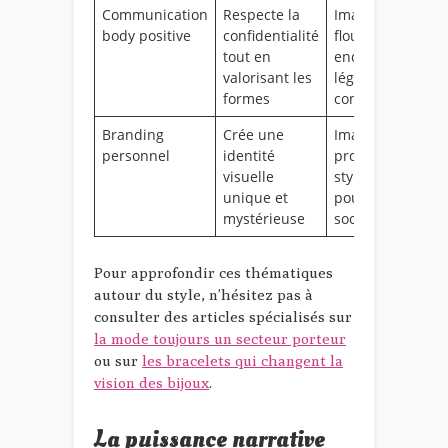
Communication
Respecte la
Images
body positive
confidentialité
floutées pour
tout en
encadrer la
valorisant les
légèreté et le
formes
confort
Branding
Crée une
Images de
personnel
identité
profil
visuelle
stylisées
unique et
pour réseaux
mystérieuse
sociaux
Pour approfondir ces thématiques
autour du style, n’hésitez pas à
consulter des articles spécialisés sur
la mode toujours un secteur porteur
ou sur
les bracelets qui changent la
vision des bijoux
.
La puissance narrative