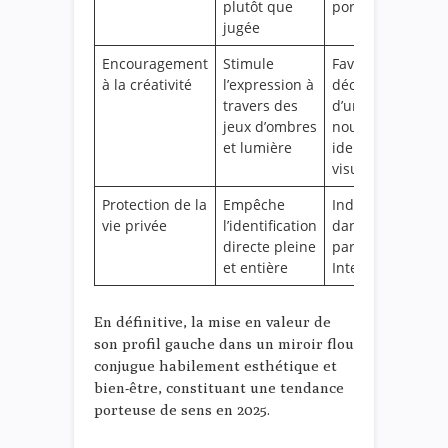
plutôt que
portraits doux
jugée
Encouragement
Stimule
Favorise la
à la créativité
l’expression à
découverte
travers des
d’une
jeux d’ombres
nouvelle
et lumière
identité
visuelle
Protection de la
Empêche
Indispensable
vie privée
l’identification
dans le
directe pleine
partage sur
et entière
Internet
En définitive, la mise en valeur de
son profil gauche dans un miroir flou
conjugue habilement esthétique et
bien-être, constituant une tendance
porteuse de sens en 2025.