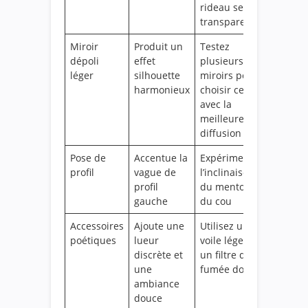
rideau semi-
transparent
Miroir
Produit un
Testez
dépoli
effet
plusieurs
léger
silhouette
miroirs pour
harmonieux
choisir celui
avec la
meilleure
diffusion
Pose de
Accentue la
Expérimentez
profil
vague de
l’inclinaison
profil
du menton et
gauche
du cou
Accessoires
Ajoute une
Utilisez un
poétiques
lueur
voile léger ou
discrète et
un filtre de
une
fumée douce
ambiance
douce