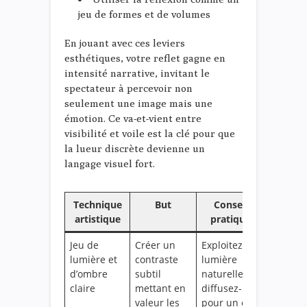
jeu de formes et de volumes
En jouant avec ces leviers
esthétiques, votre reflet gagne en
intensité narrative, invitant le
spectateur à percevoir non
seulement une image mais une
émotion. Ce va-et-vient entre
visibilité et voile est la clé pour que
la lueur discrète devienne un
langage visuel fort.
Technique
But
Conseils
artistique
pratiques
Jeu de
Créer un
Exploitez la
lumière et
contraste
lumière
d’ombre
subtil
naturelle et
claire
mettant en
diffusez-la
valeur les
pour un effet