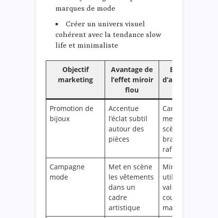
marques de mode
Créer un univers visuel
cohérent avec la tendance slow
life et minimaliste
Objectif
Avantage de
Exemple
marketing
l’effet miroir
d’application
flou
Promotion de
Accentue
Campagne
bijoux
l’éclat subtil
mettant en
autour des
scène des
pièces
bracelets
raffinés
Campagne
Met en scène
Miroir voilé
mode
les vêtements
utilisé pour
dans un
valoriser la
cadre
coupe et la
artistique
matière