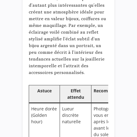
d’autant plus intéressantes qu’elles
créent une atmosphère idéale pour
mettre en valeur bijoux, coiffures ou
même maquillage. Par exemple, un
éclairage voilé combiné au reflet
stylisé amplifie l’éclat subtil d’un
bijou argenté dans un portrait, un
peu comme décrit à l’intérieur des
tendances actuelles sur la joaillerie
intemporelle et l’attrait des
accessoires personnalisés.
Astuce
Effet
Recommandation
attendu
Heure dorée
Lueur
Photographiez-
(Golden
discrète
vous environ 1h
hour)
naturelle
après le lever ou
avant le coucher
du soleil