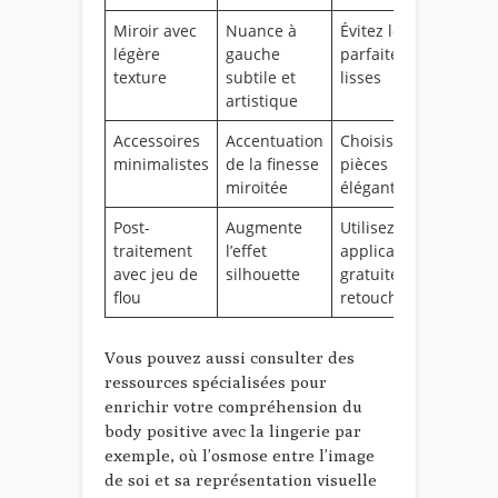
Miroir avec
Nuance à
Évitez les miroirs
légère
gauche
parfaitement
texture
subtile et
lisses
artistique
Accessoires
Accentuation
Choisissez des
minimalistes
de la finesse
pièces légères et
miroitée
élégantes
Post-
Augmente
Utilisez des
traitement
l’effet
applications
avec jeu de
silhouette
gratuites de
flou
retouche photo
Vous pouvez aussi consulter des
ressources spécialisées pour
enrichir votre compréhension du
body positive avec la lingerie par
exemple, où l’osmose entre l’image
de soi et sa représentation visuelle